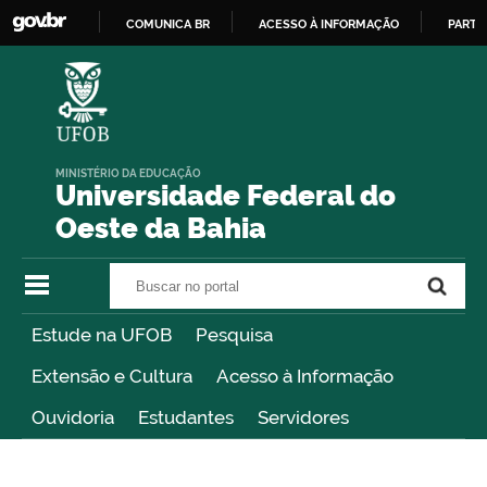
COMUNICA BR
ACESSO À INFORMAÇÃO
PARTI
IR
PARA
O
CONTEÚDO
MINISTÉRIO DA EDUCAÇÃO
Universidade Federal do
Oeste da Bahia
Buscar no portal
Buscar no portal
Estude na UFOB
Pesquisa
Extensão e Cultura
Acesso à Informação
Ouvidoria
Estudantes
Servidores