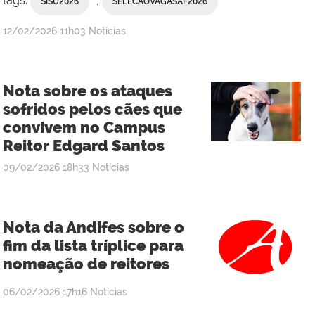
tags:
,
SISU2026
SELECAOVAGASAF2026
publicado
12/02/2026
11h03
Notícias
Nota sobre os ataques
sofridos pelos cães que
convivem no Campus
Reitor Edgard Santos
publicado
09/02/2026
18h33
Notícias
Nota da Andifes sobre o
fim da lista tríplice para
nomeação de reitores
publicado
06/02/2026
17h16
Notícias