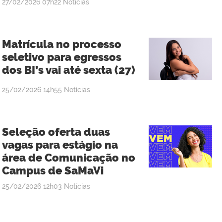
publicado
27/02/2026
07h22
Notícias
Matrícula no processo
seletivo para egressos
dos BI’s vai até sexta (27)
publicado
25/02/2026
14h55
Notícias
Seleção oferta duas
vagas para estágio na
área de Comunicação no
Campus de SaMaVi
publicado
25/02/2026
12h03
Notícias