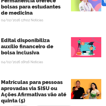
Permanência oferece
bolsas para estudantes
de medicina
publicado
04/02/2026
17h02
Notícias
Edital disponibiliza
auxílio financeiro de
bolsa inclusiva
publicado
04/02/2026
16h16
Notícias
Matrículas para pessoas
aprovadas via SISU ou
Ações Afirmativas vão até
quinta (5)