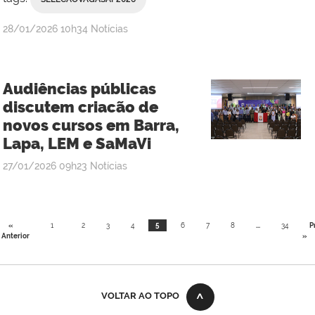
publicado
28/01/2026
10h34
Notícias
Audiências públicas
discutem criacão de
novos cursos em Barra,
Lapa, LEM e SaMaVi
publicado
27/01/2026
09h23
Notícias
«
1
2
3
4
5
6
7
8
...
34
P
Anterior
»
VOLTAR AO TOPO