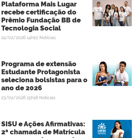
Plataforma Mais Lugar
recebe certificação do
Prêmio Fundação BB de
Tecnologia Social
publicado
24/02/2026
14h10
Notícias
Programa de extensão
Estudante Protagonista
seleciona bolsistas para o
ano de 2026
publicado
23/02/2026
15h18
Notícias
SISU e Ações Afirmativas:
2ª chamada de Matrícula