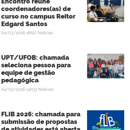
Encontro reúne
coordenadores(as) de
curso no campus Reitor
Edgard Santos
publicado
04/03/2026
16h27
Notícias
UPT/UFOB: chamada
seleciona pessoa para
equipe de gestão
pedagógica
publicado
04/03/2026
14h33
Notícias
FLIB 2026: chamada para
submissão de propostas
de atividades está aberta