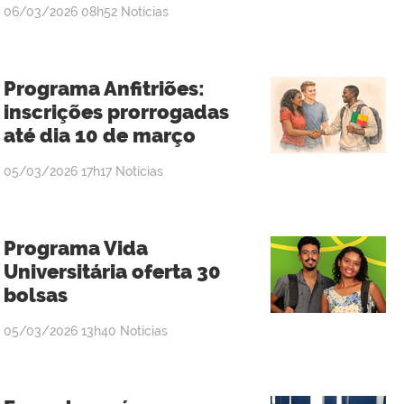
publicado
06/03/2026
08h52
Notícias
Programa Anfitriões:
inscrições prorrogadas
até dia 10 de março
publicado
05/03/2026
17h17
Notícias
Programa Vida
Universitária oferta 30
bolsas
publicado
05/03/2026
13h40
Notícias