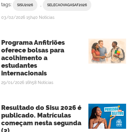
tags:
,
SISU2026
SELECAOVAGASAF2026
publicado
03/02/2026
15h40
Notícias
Programa Anfitriões
oferece bolsas para
acolhimento a
estudantes
internacionais
publicado
29/01/2026
16h58
Notícias
Resultado do Sisu 2026 é
publicado. Matrículas
começam nesta segunda
(2)