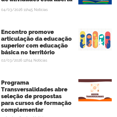
publicado
04/03/2026
11h45
Notícias
Encontro promove
articulação da educação
superior com educação
básica no território
publicado
02/03/2026
12h14
Notícias
Programa
Transversalidades abre
seleção de propostas
para cursos de formação
complementar