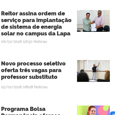
Reitor assina ordem de
serviço para implantação
de sistema de energia
solar no campus da Lapa
publicado
06/02/2026
12h30
Notícias
Novo processo seletivo
oferta três vagas para
professor substituto
publicado
05/02/2026
08h28
Notícias
Programa Bolsa