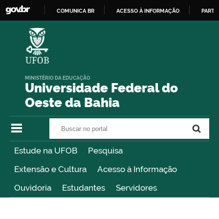
COMUNICA BR
ACESSO À INFORMAÇÃO
PARTI
IR
PARA
O
CONTEÚDO
MINISTÉRIO DA EDUCAÇÃO
Universidade Federal do
Oeste da Bahia
Buscar no portal
Buscar no portal
Estude na UFOB
Pesquisa
Extensão e Cultura
Acesso à Informação
Ouvidoria
Estudantes
Servidores