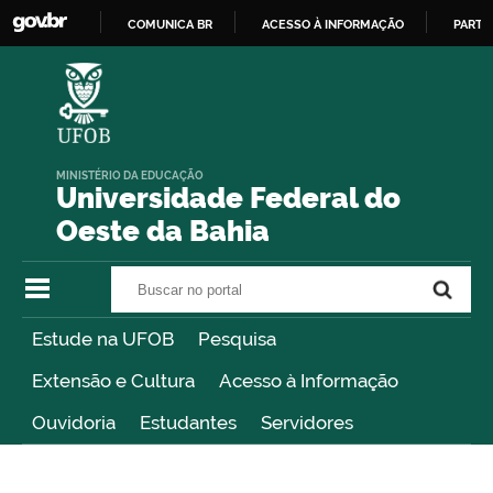
COMUNICA BR
ACESSO À INFORMAÇÃO
PARTI
IR
PARA
O
CONTEÚDO
MINISTÉRIO DA EDUCAÇÃO
Universidade Federal do
Oeste da Bahia
Buscar no portal
Buscar no portal
Estude na UFOB
Pesquisa
Extensão e Cultura
Acesso à Informação
Ouvidoria
Estudantes
Servidores