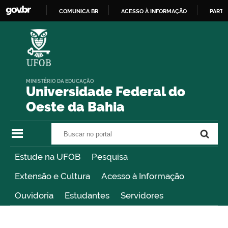
COMUNICA BR
ACESSO À INFORMAÇÃO
PARTI
IR
PARA
O
CONTEÚDO
MINISTÉRIO DA EDUCAÇÃO
Universidade Federal do
Oeste da Bahia
Buscar no portal
Buscar no portal
Estude na UFOB
Pesquisa
Extensão e Cultura
Acesso à Informação
Ouvidoria
Estudantes
Servidores