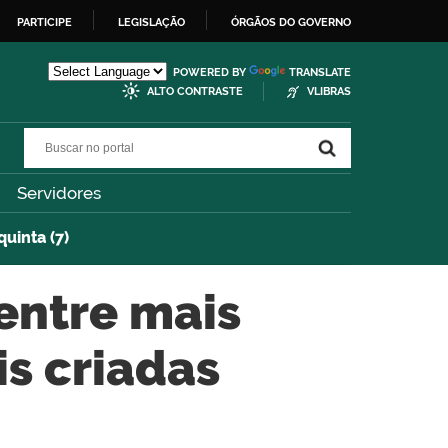
PARTICIPE
LEGISLAÇÃO
ÓRGÃOS DO GOVERNO
POWERED BY
TRANSLATE
ALTO CONTRASTE
VLIBRAS
Buscar no portal
Buscar no portal
Servidores
uinta (7)
 entre mais
s criadas