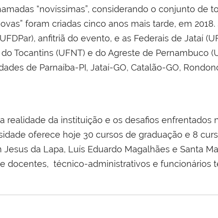
chamadas “novíssimas”, considerando o conjunto de tod
novas” foram criadas cinco anos mais tarde, em 2018. 
UFDPar), anfitriã do evento, e as Federais de Jataí (U
 do Tocantins (UFNT) e do Agreste de Pernambuco (
idades de Parnaíba-PI, Jataí-GO, Catalão-GO, Rondon
a realidade da instituição e os desafios enfrentados
sidade oferece hoje 30 cursos de graduação e 8 cur
m Jesus da Lapa, Luís Eduardo Magalhães e Santa Mari
e docentes, técnico-administrativos e funcionários t