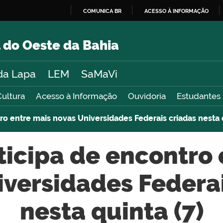
COMUNICA BR
ACESSO À INFORMAÇÃO
IR
PARA
 do Oeste da Bahia
O
CONTEÚDO
da Lapa
LEM
SaMaVi
Cultura
Acesso à Informação
Ouvidoria
Estudantes
ro entre mais novas Universidades Federais criadas nesta q
ticipa de encontro
iversidades Federai
nesta quinta (7)