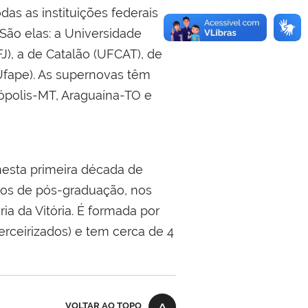
as as instituições federais
São elas: a Universidade
FJ), a de Catalão (UFCAT), de
Ufape). As supernovas têm
ópolis-MT, Araguaína-TO e
 nesta primeira década de
sos de pós-graduação, nos
a da Vitória. É formada por
erceirizados) e tem cerca de 4
VOLTAR AO TOPO