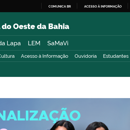
COMUNICA BR
ACESSO À INFORMAÇÃO
IR
PARA
 do Oeste da Bahia
O
CONTEÚDO
da Lapa
LEM
SaMaVi
Cultura
Acesso à Informação
Ouvidoria
Estudantes