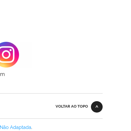
am
VOLTAR AO TOPO
 Não Adaptada
.