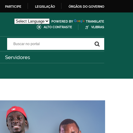
PARTICIPE
LEGISLAÇÃO
ÓRGÃOS DO GOVERNO
POWERED BY
TRANSLATE
ALTO CONTRASTE
VLIBRAS
Buscar no portal
Buscar no portal
Servidores