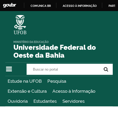
COMUNICA BR
ACESSO À INFORMAÇÃO
PARTI
IR
PARA
O
CONTEÚDO
MINISTÉRIO DA EDUCAÇÃO
Universidade Federal do
Oeste da Bahia
Buscar no portal
Buscar no portal
Estude na UFOB
Pesquisa
Extensão e Cultura
Acesso à Informação
Ouvidoria
Estudantes
Servidores