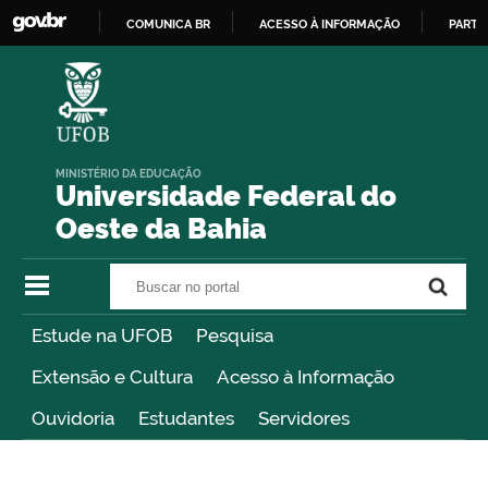
COMUNICA BR
ACESSO À INFORMAÇÃO
PARTI
IR
PARA
O
CONTEÚDO
MINISTÉRIO DA EDUCAÇÃO
Universidade Federal do
Oeste da Bahia
Buscar no portal
Buscar no portal
Estude na UFOB
Pesquisa
Extensão e Cultura
Acesso à Informação
Ouvidoria
Estudantes
Servidores