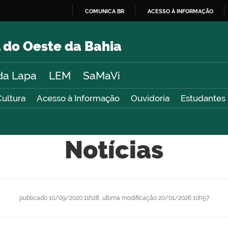
COMUNICA BR
ACESSO À INFORMAÇÃO
IR
PARA
 do Oeste da Bahia
O
CONTEÚDO
da Lapa
LEM
SaMaVi
Cultura
Acesso à Informação
Ouvidoria
Estudantes
Notícias
publicado
10/09/2020 11h28,
última modificação
20/01/2026 10h57