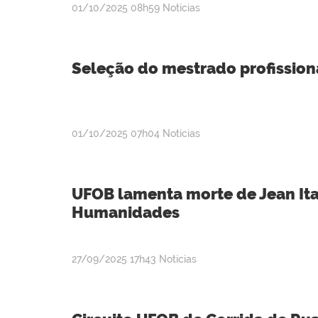
publicado
01/10/2025
08h59
Notícias
Seleção do mestrado profission
publicado
01/10/2025
07h04
Notícias
UFOB lamenta morte de Jean Ita
Humanidades
publicado
27/09/2025
17h43
Notícias