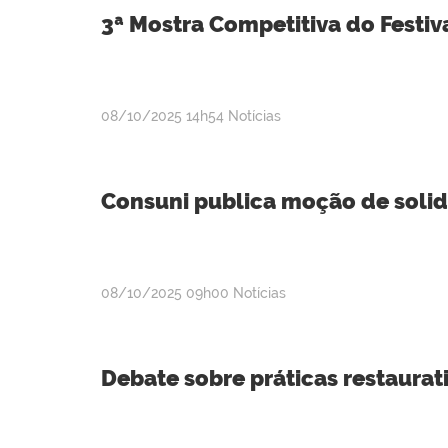
3ª Mostra Competitiva do Festi
publicado
08/10/2025
14h54
Notícias
Consuni publica moção de solid
publicado
08/10/2025
09h00
Notícias
Debate sobre práticas restaurat