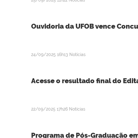
25/09/2025
11h22
Notícias
Ouvidoria da UFOB vence Concur
publicado
24/09/2025
16h13
Notícias
Acesse o resultado final do Edit
publicado
22/09/2025
17h26
Notícias
Programa de Pós-Graduação em 