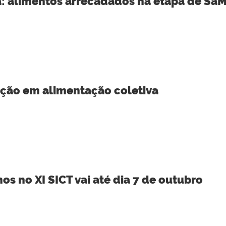
a: alimentos arrecadados na etapa de SaM
ação em alimentação coletiva
os no XI SICT vai até dia 7 de outubro