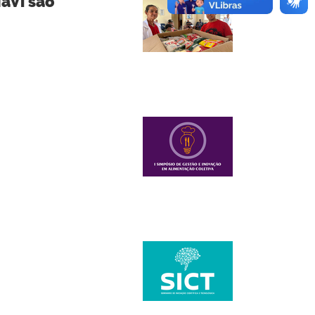
aVi são