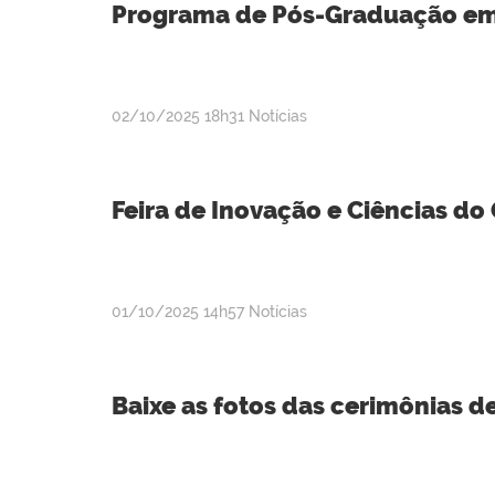
Programa de Pós-Graduação em 
publicado
02/10/2025
18h31
Notícias
Feira de Inovação e Ciências do
publicado
01/10/2025
14h57
Notícias
Baixe as fotos das cerimônias d