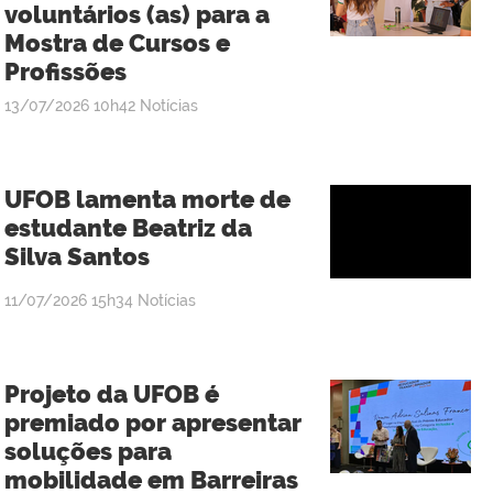
voluntários (as) para a
Mostra de Cursos e
Profissões
publicado
13/07/2026
10h42
Notícias
UFOB lamenta morte de
estudante Beatriz da
Silva Santos
publicado
11/07/2026
15h34
Notícias
Projeto da UFOB é
premiado por apresentar
soluções para
mobilidade em Barreiras