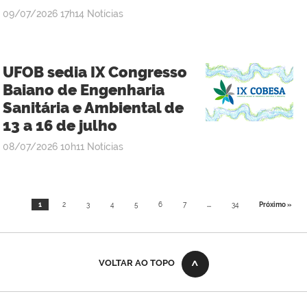
publicado
09/07/2026
17h14
Notícias
UFOB sedia IX Congresso
Baiano de Engenharia
Sanitária e Ambiental de
13 a 16 de julho
publicado
08/07/2026
10h11
Notícias
1
2
3
4
5
6
7
...
34
Próximo »
VOLTAR AO TOPO