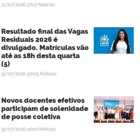
publicado
31/07/2026
17h17
Notícias
Resultado final das Vagas
Residuais 2026 é
divulgado. Matrículas vão
até as 18h desta quarta
(5)
publicado
31/07/2026
15h05
Notícias
Novos docentes efetivos
participam de solenidade
de posse coletiva
publicado
31/07/2026
11h02
Notícias