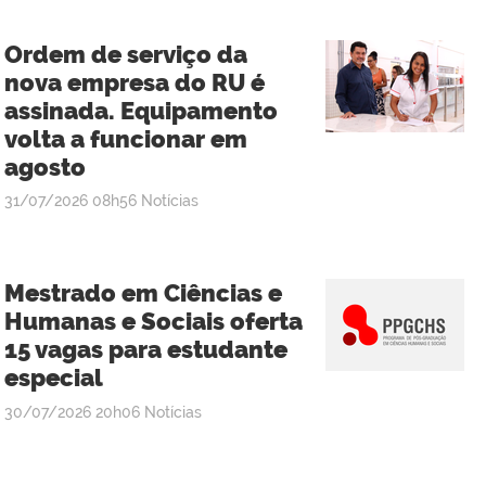
Ordem de serviço da
nova empresa do RU é
assinada. Equipamento
volta a funcionar em
agosto
publicado
31/07/2026
08h56
Notícias
Mestrado em Ciências e
Humanas e Sociais oferta
15 vagas para estudante
especial
publicado
30/07/2026
20h06
Notícias