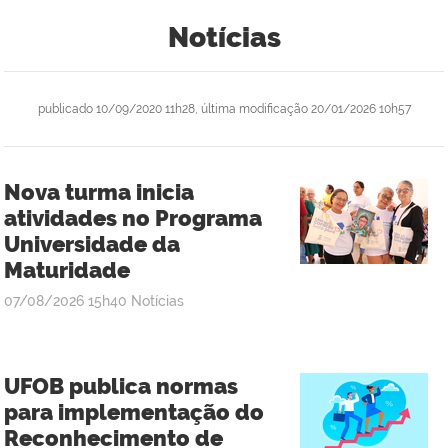
Notícias
publicado
10/09/2020 11h28,
última modificação
20/01/2026 10h57
Nova turma inicia
atividades no Programa
Universidade da
Maturidade
publicado
07/08/2026
15h40
Notícias
UFOB publica normas
para implementação do
Reconhecimento de