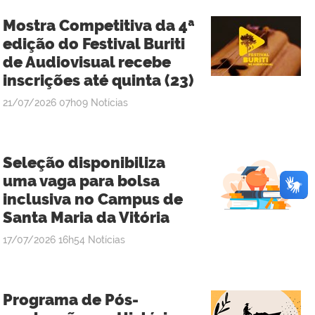
Mostra Competitiva da 4ª
edição do Festival Buriti
de Audiovisual recebe
inscrições até quinta (23)
publicado
21/07/2026
07h09
Notícias
Seleção disponibiliza
uma vaga para bolsa
inclusiva no Campus de
Santa Maria da Vitória
publicado
17/07/2026
16h54
Notícias
Programa de Pós-