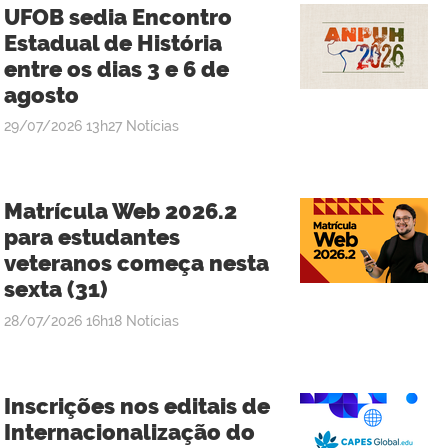
UFOB sedia Encontro
Estadual de História
entre os dias 3 e 6 de
agosto
publicado
29/07/2026
13h27
Notícias
Matrícula Web 2026.2
para estudantes
veteranos começa nesta
sexta (31)
publicado
28/07/2026
16h18
Notícias
Inscrições nos editais de
Internacionalização do