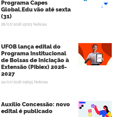
Programa Capes
Global.Edu vão até sexta
(31)
publicado
28/07/2026
15h23
Notícias
UFOB lança edital do
Programa Institucional
de Bolsas de Iniciação à
Extensão (Pibiex) 2026-
2027
publicado
24/07/2026
09h55
Notícias
Auxílio Concessão: novo
edital é publicado