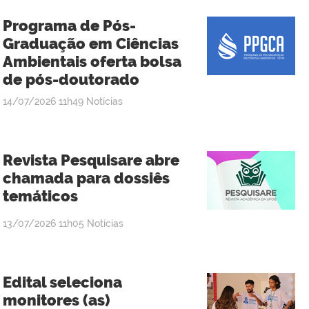
Programa de Pós-
Graduação em Ciências
Ambientais oferta bolsa
de pós-doutorado
publicado
14/07/2026
11h49
Notícias
Revista Pesquisare abre
chamada para dossiês
temáticos
publicado
13/07/2026
11h05
Notícias
Edital seleciona
monitores (as)