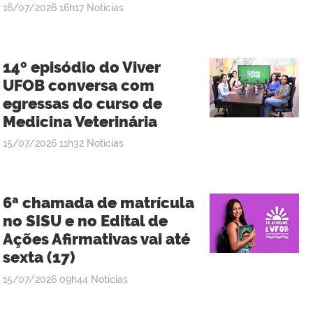
publicado
16/07/2026
16h17
Notícias
14º episódio do Viver
UFOB conversa com
egressas do curso de
Medicina Veterinária
publicado
15/07/2026
11h32
Notícias
6ª chamada de matrícula
no SISU e no Edital de
Ações Afirmativas vai até
sexta (17)
publicado
15/07/2026
09h44
Notícias