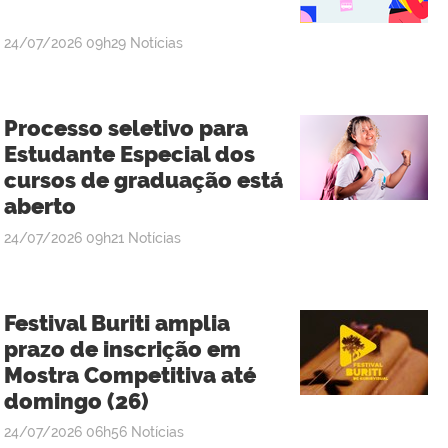
publicado
24/07/2026
09h29
Notícias
Processo seletivo para
Estudante Especial dos
cursos de graduação está
aberto
publicado
24/07/2026
09h21
Notícias
Festival Buriti amplia
prazo de inscrição em
Mostra Competitiva até
domingo (26)
publicado
24/07/2026
06h56
Notícias