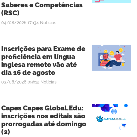
Saberes e Competências
(RSC)
publicado
04/08/2026
17h34
Notícias
Inscrições para Exame de
proficiência em língua
inglesa remoto vão até
dia 16 de agosto
publicado
03/08/2026
09h12
Notícias
Capes Capes Global.Edu:
inscrições nos editais são
prorrogadas até domingo
(2)