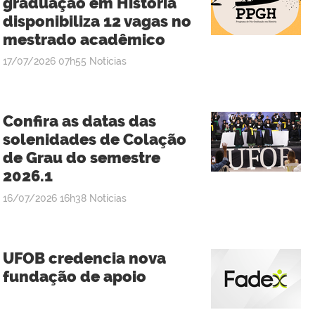
graduação em História
disponibiliza 12 vagas no
mestrado acadêmico
publicado
17/07/2026
07h55
Notícias
Confira as datas das
solenidades de Colação
de Grau do semestre
2026.1
publicado
16/07/2026
16h38
Notícias
UFOB credencia nova
fundação de apoio