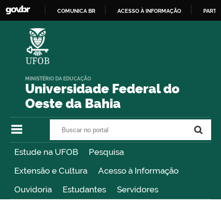
COMUNICA BR
ACESSO À INFORMAÇÃO
PARTI
IR
PARA
O
CONTEÚDO
MINISTÉRIO DA EDUCAÇÃO
Universidade Federal do
Oeste da Bahia
Buscar no portal
Buscar no portal
Estude na UFOB
Pesquisa
Extensão e Cultura
Acesso à Informação
Ouvidoria
Estudantes
Servidores