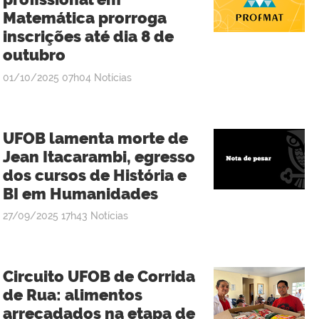
Matemática prorroga
inscrições até dia 8 de
outubro
publicado
01/10/2025
07h04
Notícias
UFOB lamenta morte de
Jean Itacarambi, egresso
dos cursos de História e
BI em Humanidades
publicado
27/09/2025
17h43
Notícias
Circuito UFOB de Corrida
de Rua: alimentos
arrecadados na etapa de