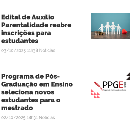
Edital de Auxílio
Parentalidade reabre
inscrições para
estudantes
publicado
03/10/2025
11h38
Notícias
Programa de Pós-
Graduação em Ensino
seleciona novos
estudantes para o
mestrado
publicado
02/10/2025
18h31
Notícias