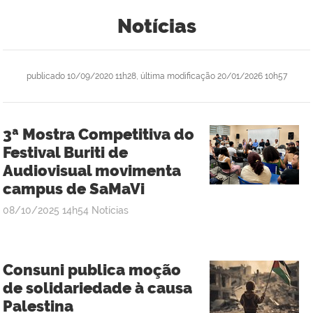
Notícias
publicado
10/09/2020 11h28,
última modificação
20/01/2026 10h57
3ª Mostra Competitiva do
Festival Buriti de
Audiovisual movimenta
campus de SaMaVi
publicado
08/10/2025
14h54
Notícias
Consuni publica moção
de solidariedade à causa
Palestina