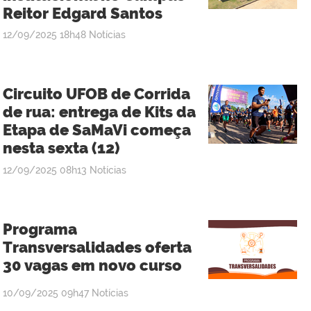
Reitor Edgard Santos
publicado
12/09/2025
18h48
Notícias
Circuito UFOB de Corrida
de rua: entrega de Kits da
Etapa de SaMaVi começa
nesta sexta (12)
publicado
12/09/2025
08h13
Notícias
Programa
Transversalidades oferta
30 vagas em novo curso
publicado
10/09/2025
09h47
Notícias