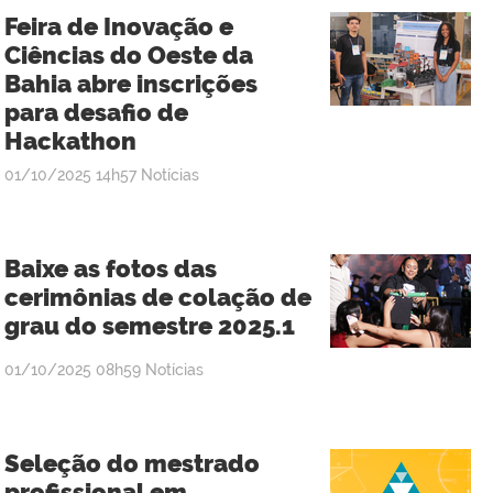
Feira de Inovação e
Ciências do Oeste da
Bahia abre inscrições
para desafio de
Hackathon
publicado
01/10/2025
14h57
Notícias
Baixe as fotos das
cerimônias de colação de
grau do semestre 2025.1
publicado
01/10/2025
08h59
Notícias
Seleção do mestrado
profissional em