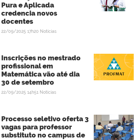
Pura e Aplicada
credencia novos
docentes
publicado
22/09/2025
17h20
Notícias
Inscrições no mestrado
profissional em
Matemática vão até dia
30 de setembro
publicado
22/09/2025
14h51
Notícias
Processo seletivo oferta 3
vagas para professor
substituto no campus de