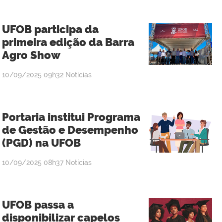
UFOB participa da
primeira edição da Barra
Agro Show
publicado
10/09/2025
09h32
Notícias
Portaria institui Programa
de Gestão e Desempenho
(PGD) na UFOB
publicado
10/09/2025
08h37
Notícias
UFOB passa a
disponibilizar capelos