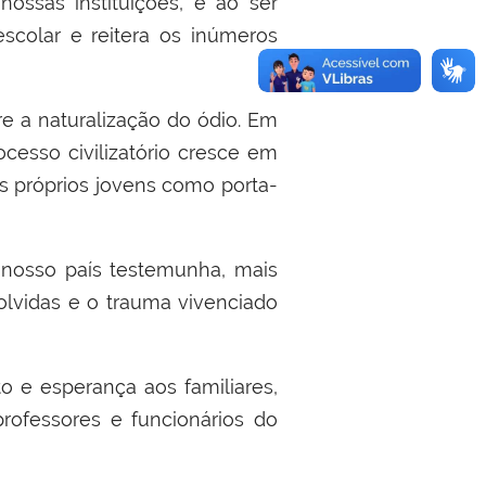
ssas instituições, e ao ser
colar e reitera os inúmeros
re a naturalização do ódio. Em
cesso civilizatório cresce em
os próprios jovens como porta-
 nosso país testemunha, mais
volvidas e o trauma vivenciado
o e esperança aos familiares,
ofessores e funcionários do