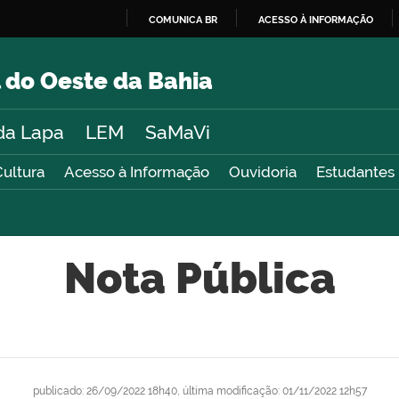
COMUNICA BR
ACESSO À INFORMAÇÃO
IR
PARA
 do Oeste da Bahia
O
CONTEÚDO
da Lapa
LEM
SaMaVi
Cultura
Acesso à Informação
Ouvidoria
Estudantes
Nota Pública
publicado
:
26/09/2022 18h40
,
última modificação
:
01/11/2022 12h57