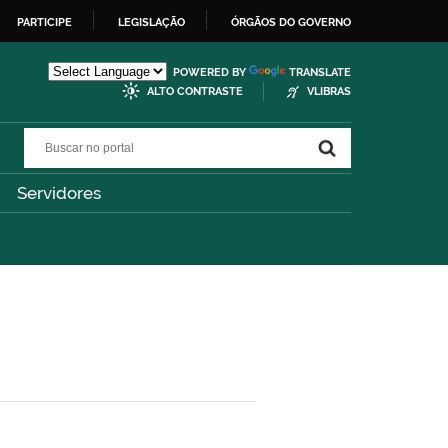
PARTICIPE
LEGISLAÇÃO
ÓRGÃOS DO GOVERNO
POWERED BY
TRANSLATE
ALTO CONTRASTE
VLIBRAS
Buscar no portal
Buscar no portal
Servidores