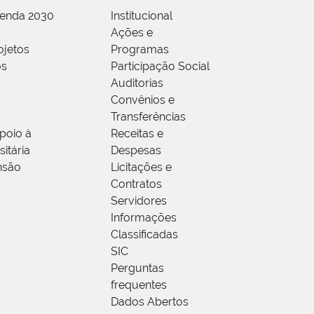
genda 2030
Institucional
Ações e
ojetos
Programas
os
Participação Social
Auditorias
Convênios e
Transferências
poio à
Receitas e
itária
Despesas
nsão
Licitações e
Contratos
Servidores
Informações
Classificadas
SIC
Perguntas
frequentes
Dados Abertos