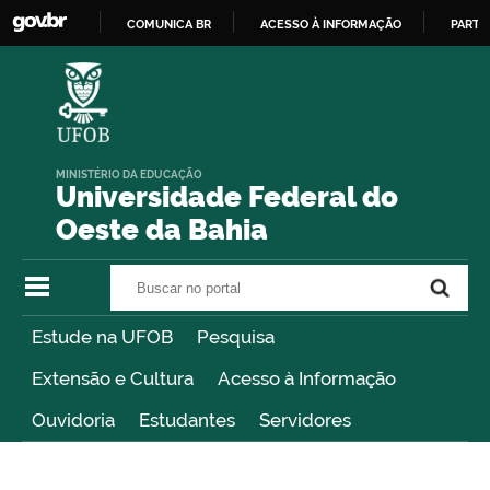
COMUNICA BR
ACESSO À INFORMAÇÃO
PARTI
IR
PARA
O
CONTEÚDO
MINISTÉRIO DA EDUCAÇÃO
Universidade Federal do
Oeste da Bahia
Buscar no portal
Buscar no portal
Estude na UFOB
Pesquisa
Extensão e Cultura
Acesso à Informação
Ouvidoria
Estudantes
Servidores