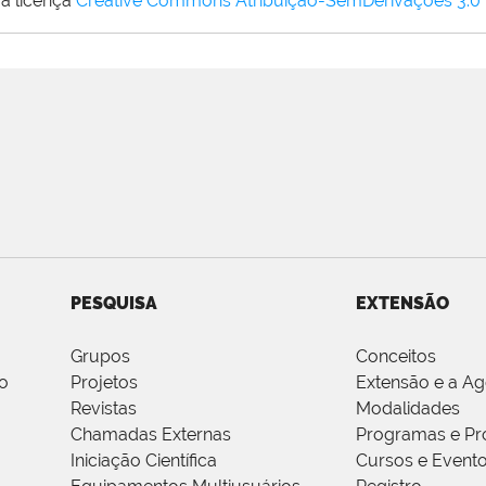
a licença
Creative Commons Atribuição-SemDerivações 3.0
PESQUISA
EXTENSÃO
Grupos
Conceitos
o
Projetos
Extensão e a A
Revistas
Modalidades
Chamadas Externas
Programas e Pr
Iniciação Científica
Cursos e Event