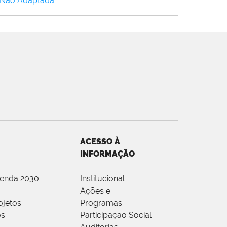
 Não Adaptada
.
ACESSO À
INFORMAÇÃO
genda 2030
Institucional
Ações e
ojetos
Programas
os
Participação Social