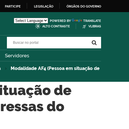
PARTICIPE
LEGISLAÇÃO
ÓRGÃOS DO GOVERNO
POWERED BY
TRANSLATE
ALTO CONTRASTE
VLIBRAS
Buscar no portal
Buscar no portal
Servidores
a
Modalidade AF4 (Pessoa em situação de
ituação de
gressas do