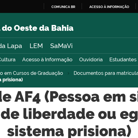
COMUNICA BR
ACESSO À INFORMAÇÃO
IR
PARA
 do Oeste da Bahia
O
CONTEÚDO
da Lapa
LEM
SaMaVi
Cultura
Acesso à Informação
Ouvidoria
Estudantes
sso em Cursos de Graduação
Documentos para matrícul
 prisiona)
e AF4 (Pessoa em s
 de liberdade ou e
sistema prisiona)