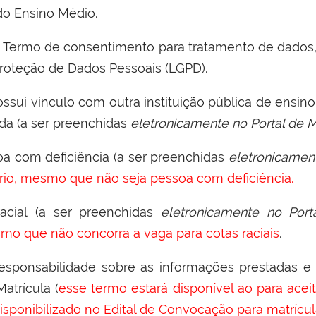
 do Ensino Médio
.
–
Termo de consentimento para tratamento de dados
Proteção de Dados Pessoais (LGPD).
ssui vínculo com outra instituição pública de ensino
da (a ser preenchidas
eletronicamente no Portal de M
a com deficiência (
a ser preenchidas
eletronicament
rio, mesmo
que não seja pessoa com deficiência.
racial
(
a ser preenchidas
eletronicamente no Porta
mo que não concorra a vaga para cotas raciais
.
esponsabilidade sobre as informações prestadas 
atrícula (
esse termo estará disponível ao para acei
isponibilizado no Edital de Convocação para matrícu