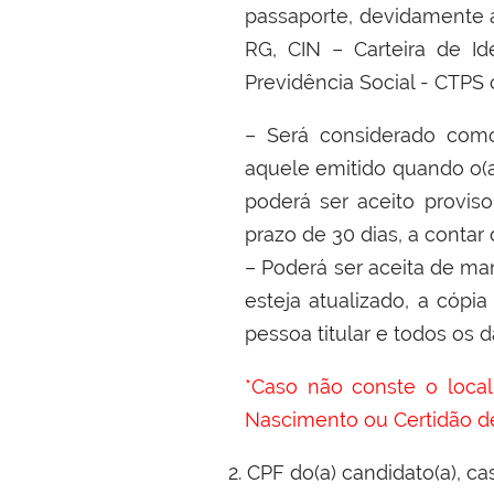
passaporte, devidamente at
RG, CIN – Carteira de Id
Previdência Social - CTPS 
–
Será considerado como 
aquele emitido quando o(a)
poderá ser aceito provis
prazo de 30 dias, a conta
–
Poderá ser aceita de ma
esteja atualizado, a cópia 
pessoa titular e todos os
*Caso não conste o loca
Nascimento ou Certidão d
2. CPF do(a) candidato(a), c