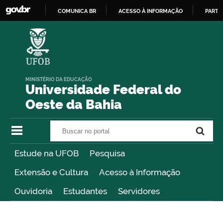
COMUNICA BR
ACESSO À INFORMAÇÃO
PARTI
IR
PARA
O
CONTEÚDO
MINISTÉRIO DA EDUCAÇÃO
Universidade Federal do
Oeste da Bahia
Buscar no portal
Buscar no portal
Estude na UFOB
Pesquisa
Extensão e Cultura
Acesso à Informação
Ouvidoria
Estudantes
Servidores