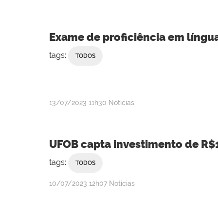
Exame de proficiência em língua
tags:
TODOS
publicado
13/07/2023
11h30
Notícias
UFOB capta investimento de R$1
tags:
TODOS
publicado
10/07/2023
12h07
Notícias