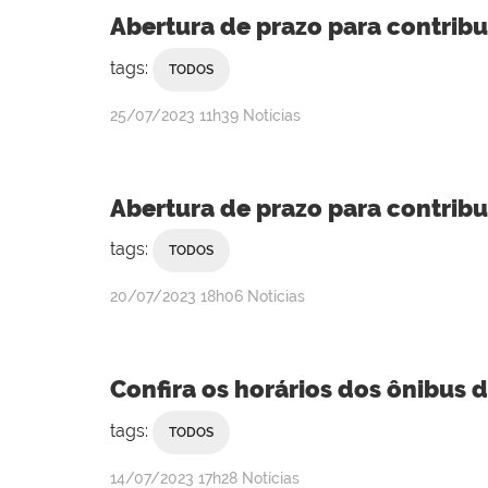
Abertura de prazo para contri
tags:
TODOS
publicado
25/07/2023
11h39
Notícias
Abertura de prazo para contri
tags:
TODOS
publicado
20/07/2023
18h06
Notícias
Confira os horários dos ônibus d
tags:
TODOS
publicado
14/07/2023
17h28
Notícias