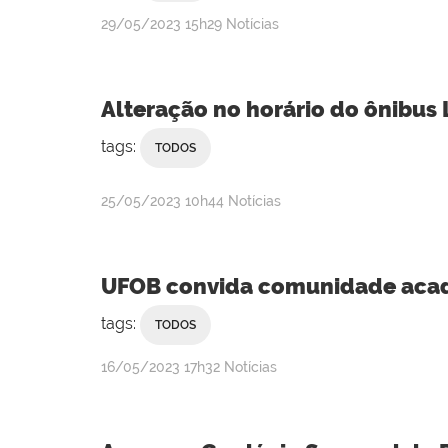
publicado
29/05/2023
15h29
Notícias
Alteração no horário do ônibus 
tags:
TODOS
publicado
25/05/2023
10h44
Notícias
UFOB convida comunidade acadê
tags:
TODOS
publicado
16/05/2023
17h32
Notícias