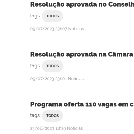
Resolução aprovada no Conselho
tags:
TODOS
publicado
09/07/2023
23h07
Notícias
Resolução aprovada na Câmara 
tags:
TODOS
publicado
09/07/2023
23h01
Notícias
Programa oferta 110 vagas em c
tags:
TODOS
publicado
23/06/2023
11h29
Notícias