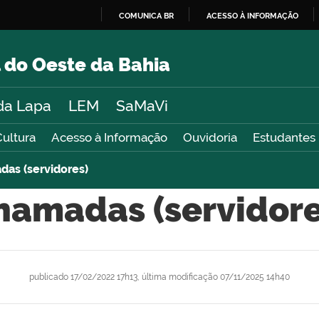
COMUNICA BR
ACESSO À INFORMAÇÃO
IR
PARA
 do Oeste da Bahia
O
CONTEÚDO
da Lapa
LEM
SaMaVi
Cultura
Acesso à Informação
Ouvidoria
Estudantes
as (servidores)
hamadas (servidore
publicado
17/02/2022 17h13,
última modificação
07/11/2025 14h40