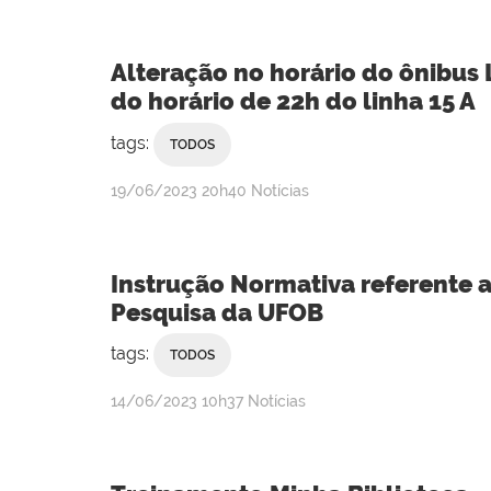
Alteração no horário do ônibus 
do horário de 22h do linha 15 A
tags:
TODOS
publicado
19/06/2023
20h40
Notícias
Instrução Normativa referente a
Pesquisa da UFOB
tags:
TODOS
publicado
14/06/2023
10h37
Notícias