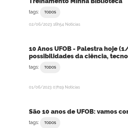
Treinamento Minha Biblioteca
tags:
TODOS
publicado
02/06/2023
16h54
Notícias
10 Anos UFOB - Palestra hoje (1
possibilidades da ciência, tecn
tags:
TODOS
publicado
01/06/2023
07h19
Notícias
São 10 anos de UFOB: vamos com
tags:
TODOS