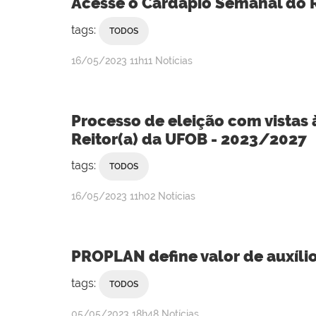
Acesse o Cardápio Semanal do R
tags:
TODOS
publicado
16/05/2023
11h11
Notícias
Processo de eleição com vistas à
Reitor(a) da UFOB - 2023/2027
tags:
TODOS
publicado
16/05/2023
11h02
Notícias
PROPLAN define valor de auxíli
tags:
TODOS
publicado
05/05/2023
18h48
Notícias