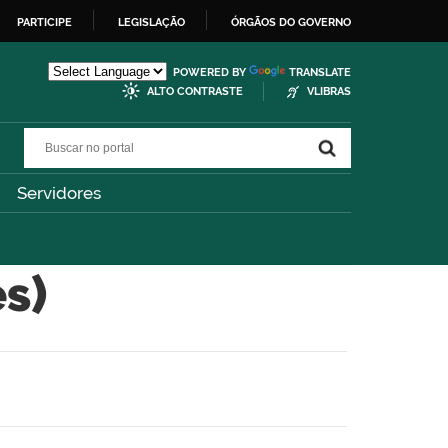
PARTICIPE
LEGISLAÇÃO
ÓRGÃOS DO GOVERNO
POWERED BY
TRANSLATE
ALTO CONTRASTE
VLIBRAS
Buscar no portal
Buscar no portal
Servidores
s)