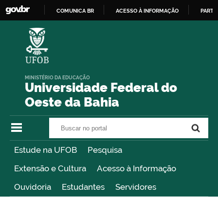
COMUNICA BR
ACESSO À INFORMAÇÃO
PARTI
IR
PARA
O
CONTEÚDO
MINISTÉRIO DA EDUCAÇÃO
Universidade Federal do
Oeste da Bahia
Buscar no portal
Buscar no portal
Estude na UFOB
Pesquisa
Extensão e Cultura
Acesso à Informação
Ouvidoria
Estudantes
Servidores