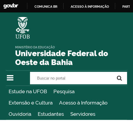
COMUNICA BR
ACESSO À INFORMAÇÃO
PARTI
IR
PARA
O
CONTEÚDO
MINISTÉRIO DA EDUCAÇÃO
Universidade Federal do
Oeste da Bahia
Buscar no portal
Buscar no portal
Estude na UFOB
Pesquisa
Extensão e Cultura
Acesso à Informação
Ouvidoria
Estudantes
Servidores