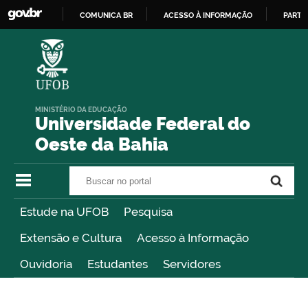
COMUNICA BR
ACESSO À INFORMAÇÃO
PARTI
IR
PARA
O
CONTEÚDO
MINISTÉRIO DA EDUCAÇÃO
Universidade Federal do
Oeste da Bahia
Buscar no portal
Buscar no portal
Estude na UFOB
Pesquisa
Extensão e Cultura
Acesso à Informação
Ouvidoria
Estudantes
Servidores