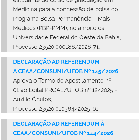
Medicina para a concessão de bolsa do
Programa Bolsa Permanência
– Mais
Médicos (PBP-PMM), no âmbito da
Universidade Federal do Oeste da Bahia,
Processo
23520.000186/2026-71.
DECLARAÇÃO AD REFERENDUM
À
CEAA/CONSUNI/UFOB Nº 145/2026
Aprova
o
T
ermo de A
postilamento
nº
01 a
o
Ed
ital
PROAE/UFOB nº 12/2025 -
Au
xílio Óculos
,
Processo 23520.010384/2025-61.
DECLARAÇÃO AD REFERENDUM À
CEAA/CONSUNI/UFOB Nº 144/2026