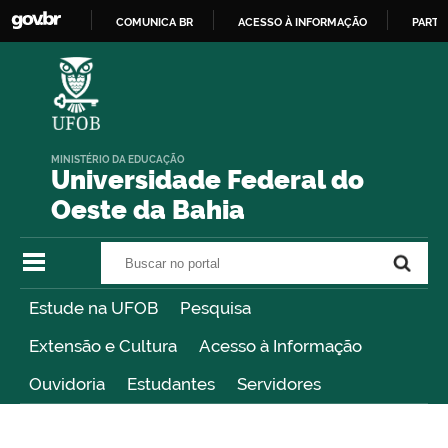
COMUNICA BR
ACESSO À INFORMAÇÃO
PARTI
IR
PARA
O
CONTEÚDO
MINISTÉRIO DA EDUCAÇÃO
Universidade Federal do
Oeste da Bahia
Buscar no portal
Buscar no portal
Estude na UFOB
Pesquisa
Extensão e Cultura
Acesso à Informação
Ouvidoria
Estudantes
Servidores