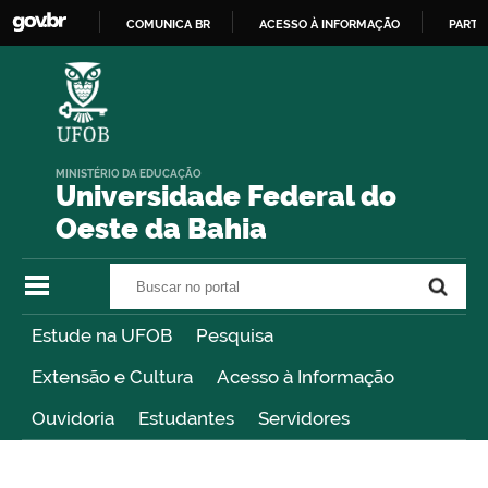
COMUNICA BR
ACESSO À INFORMAÇÃO
PARTI
IR
PARA
O
CONTEÚDO
MINISTÉRIO DA EDUCAÇÃO
Universidade Federal do
Oeste da Bahia
Buscar no portal
Buscar no portal
Estude na UFOB
Pesquisa
Extensão e Cultura
Acesso à Informação
Ouvidoria
Estudantes
Servidores