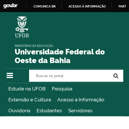
COMUNICA BR
ACESSO À INFORMAÇÃO
PARTI
IR
PARA
O
CONTEÚDO
MINISTÉRIO DA EDUCAÇÃO
Universidade Federal do
Oeste da Bahia
Buscar no portal
Buscar no portal
Estude na UFOB
Pesquisa
Extensão e Cultura
Acesso à Informação
Ouvidoria
Estudantes
Servidores