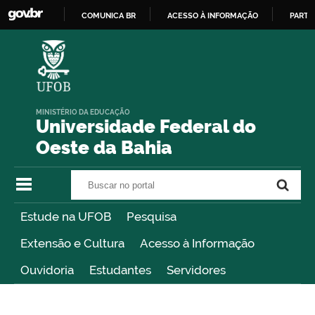
COMUNICA BR
ACESSO À INFORMAÇÃO
PARTI
IR
PARA
O
CONTEÚDO
MINISTÉRIO DA EDUCAÇÃO
Universidade Federal do
Oeste da Bahia
Buscar no portal
Buscar no portal
Estude na UFOB
Pesquisa
Extensão e Cultura
Acesso à Informação
Ouvidoria
Estudantes
Servidores