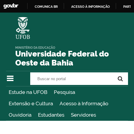
COMUNICA BR
ACESSO À INFORMAÇÃO
PARTI
IR
PARA
O
CONTEÚDO
MINISTÉRIO DA EDUCAÇÃO
Universidade Federal do
Oeste da Bahia
Buscar no portal
Buscar no portal
Estude na UFOB
Pesquisa
Extensão e Cultura
Acesso à Informação
Ouvidoria
Estudantes
Servidores