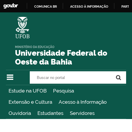
COMUNICA BR
ACESSO À INFORMAÇÃO
PARTI
IR
PARA
O
CONTEÚDO
MINISTÉRIO DA EDUCAÇÃO
Universidade Federal do
Oeste da Bahia
Buscar no portal
Buscar no portal
Estude na UFOB
Pesquisa
Extensão e Cultura
Acesso à Informação
Ouvidoria
Estudantes
Servidores