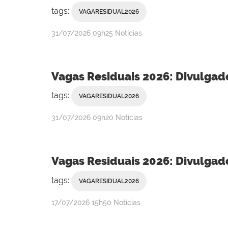
tags:
VAGARESIDUAL2026
publicado
31/07/2026
09h25
Notícias
Vagas Residuais 2026: Divulgado
tags:
VAGARESIDUAL2026
publicado
31/07/2026
09h20
Notícias
Vagas Residuais 2026: Divulgad
tags:
VAGARESIDUAL2026
publicado
17/07/2026
15h50
Notícias