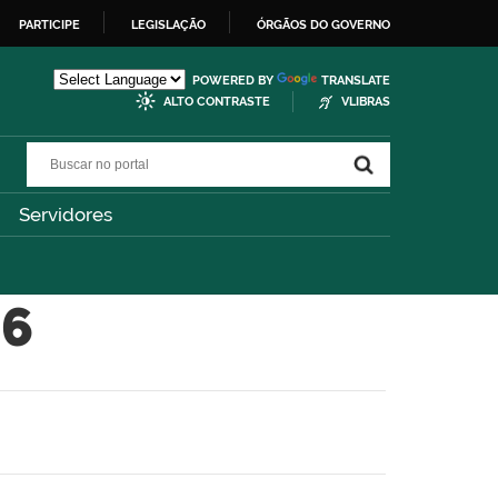
PARTICIPE
LEGISLAÇÃO
ÓRGÃOS DO GOVERNO
POWERED BY
TRANSLATE
ALTO CONTRASTE
VLIBRAS
Buscar no portal
Buscar no portal
Servidores
26