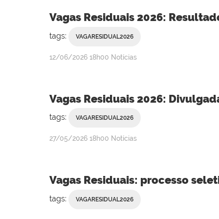
Vagas Residuais 2026: Resultad
tags:
VAGARESIDUAL2026
publicado
12/06/2026
18h00
Notícias
Vagas Residuais 2026: Divulgada
tags:
VAGARESIDUAL2026
publicado
27/05/2026
18h00
Notícias
Vagas Residuais: processo selet
tags:
VAGARESIDUAL2026