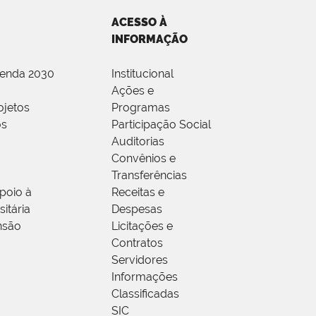
ACESSO À
INFORMAÇÃO
genda 2030
Institucional
Ações e
ojetos
Programas
os
Participação Social
Auditorias
Convênios e
Transferências
poio à
Receitas e
itária
Despesas
nsão
Licitações e
Contratos
Servidores
Informações
Classificadas
SIC