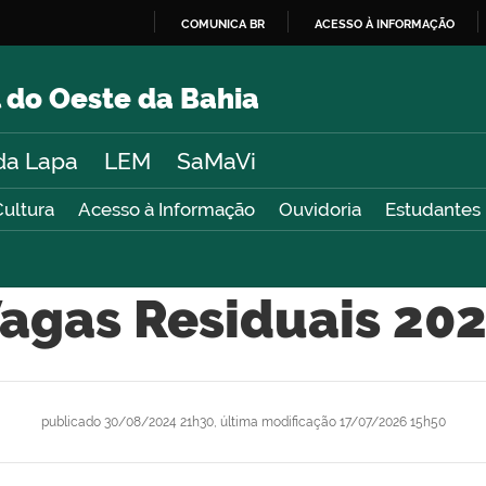
COMUNICA BR
ACESSO À INFORMAÇÃO
IR
PARA
 do Oeste da Bahia
O
CONTEÚDO
da Lapa
LEM
SaMaVi
Cultura
Acesso à Informação
Ouvidoria
Estudantes
agas Residuais 20
publicado
30/08/2024 21h30,
última modificação
17/07/2026 15h50