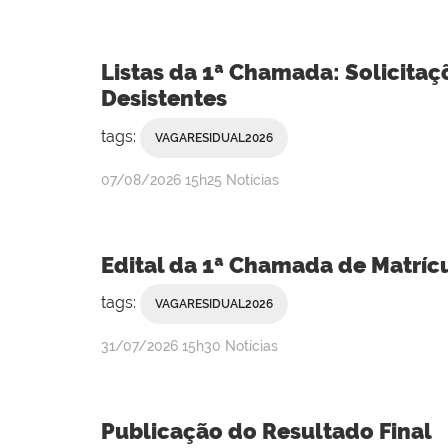
Listas da 1ª Chamada: Solicitaç
Desistentes
tags:
VAGARESIDUAL2026
publicado
07/08/2026
15h25
Notícias
Edital da 1ª Chamada de Matríc
tags:
VAGARESIDUAL2026
publicado
31/07/2026
15h30
Notícias
Publicação do Resultado Final