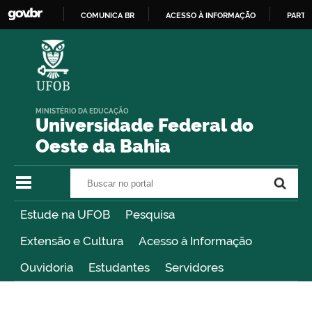
COMUNICA BR
ACESSO À INFORMAÇÃO
PARTI
IR
PARA
O
CONTEÚDO
MINISTÉRIO DA EDUCAÇÃO
Universidade Federal do
Oeste da Bahia
Buscar no portal
Buscar no portal
Estude na UFOB
Pesquisa
Extensão e Cultura
Acesso à Informação
Ouvidoria
Estudantes
Servidores