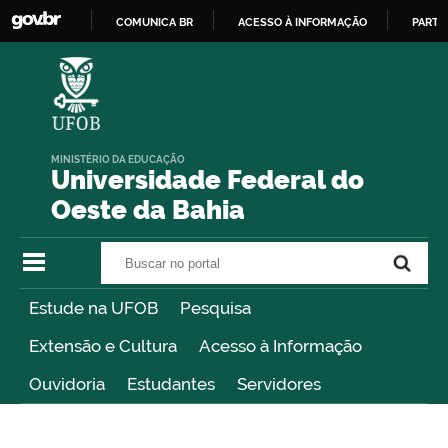
COMUNICA BR
ACESSO À INFORMAÇÃO
PARTI
IR
PARA
O
CONTEÚDO
MINISTÉRIO DA EDUCAÇÃO
Universidade Federal do
Oeste da Bahia
Buscar no portal
Buscar no portal
Estude na UFOB
Pesquisa
Extensão e Cultura
Acesso à Informação
Ouvidoria
Estudantes
Servidores