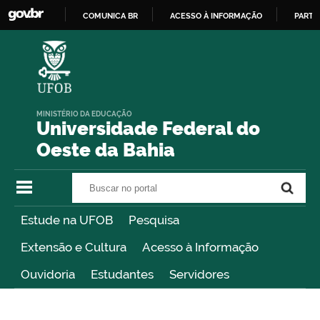
COMUNICA BR
ACESSO À INFORMAÇÃO
PARTI
IR
PARA
O
CONTEÚDO
MINISTÉRIO DA EDUCAÇÃO
Universidade Federal do
Oeste da Bahia
Buscar no portal
Buscar no portal
Estude na UFOB
Pesquisa
Extensão e Cultura
Acesso à Informação
Ouvidoria
Estudantes
Servidores