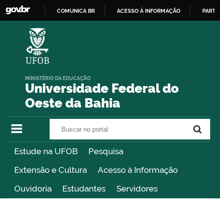
COMUNICA BR
ACESSO À INFORMAÇÃO
PARTI
IR
PARA
O
CONTEÚDO
MINISTÉRIO DA EDUCAÇÃO
Universidade Federal do
Oeste da Bahia
Buscar no portal
Buscar no portal
Estude na UFOB
Pesquisa
Extensão e Cultura
Acesso à Informação
Ouvidoria
Estudantes
Servidores