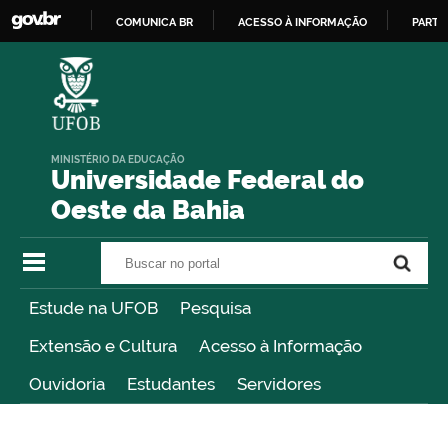
COMUNICA BR
ACESSO À INFORMAÇÃO
PARTI
IR
PARA
O
CONTEÚDO
MINISTÉRIO DA EDUCAÇÃO
Universidade Federal do
Oeste da Bahia
Buscar no portal
Buscar no portal
Estude na UFOB
Pesquisa
Extensão e Cultura
Acesso à Informação
Ouvidoria
Estudantes
Servidores