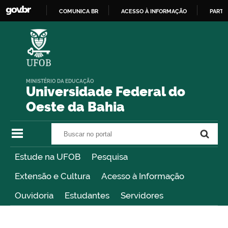
COMUNICA BR
ACESSO À INFORMAÇÃO
PARTI
IR
PARA
O
CONTEÚDO
MINISTÉRIO DA EDUCAÇÃO
Universidade Federal do
Oeste da Bahia
Buscar no portal
Buscar no portal
Estude na UFOB
Pesquisa
Extensão e Cultura
Acesso à Informação
Ouvidoria
Estudantes
Servidores