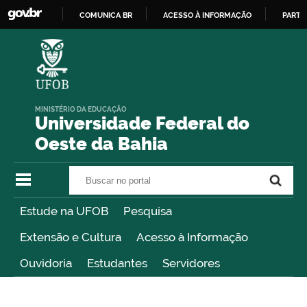
COMUNICA BR
ACESSO À INFORMAÇÃO
PARTI
IR
PARA
O
CONTEÚDO
MINISTÉRIO DA EDUCAÇÃO
Universidade Federal do
Oeste da Bahia
Buscar no portal
Buscar no portal
Estude na UFOB
Pesquisa
Extensão e Cultura
Acesso à Informação
Ouvidoria
Estudantes
Servidores