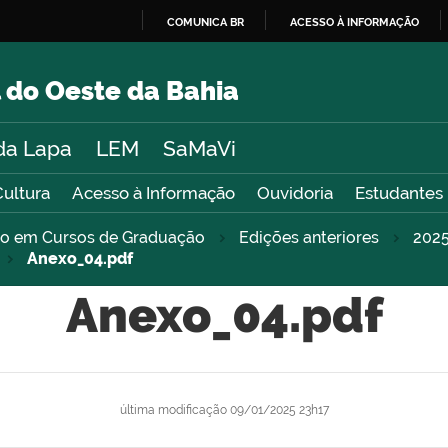
COMUNICA BR
ACESSO À INFORMAÇÃO
IR
PARA
 do Oeste da Bahia
O
CONTEÚDO
da Lapa
LEM
SaMaVi
Cultura
Acesso à Informação
Ouvidoria
Estudantes
sso em Cursos de Graduação
Edições anteriores
202
Anexo_04.pdf
Anexo_04.pdf
última modificação
09/01/2025 23h17