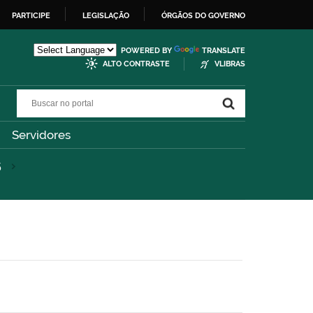
PARTICIPE
LEGISLAÇÃO
ÓRGÃOS DO GOVERNO
POWERED BY
TRANSLATE
ALTO CONTRASTE
VLIBRAS
Buscar no portal
Buscar no portal
Servidores
5