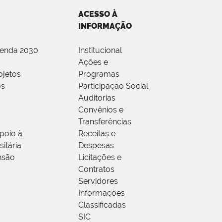
ACESSO À
INFORMAÇÃO
genda 2030
Institucional
Ações e
ojetos
Programas
os
Participação Social
Auditorias
Convênios e
Transferências
poio à
Receitas e
itária
Despesas
nsão
Licitações e
Contratos
Servidores
Informações
Classificadas
SIC