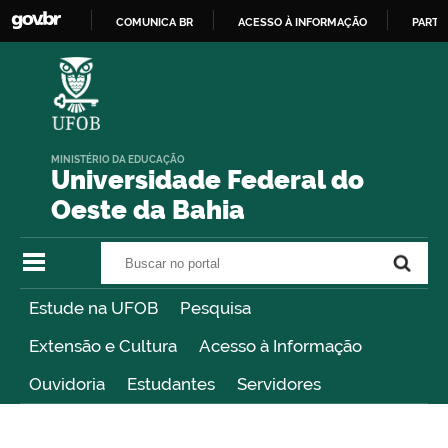
COMUNICA BR
ACESSO À INFORMAÇÃO
PARTI
IR
PARA
O
CONTEÚDO
MINISTÉRIO DA EDUCAÇÃO
Universidade Federal do
Oeste da Bahia
Buscar no portal
Buscar no portal
Estude na UFOB
Pesquisa
Extensão e Cultura
Acesso à Informação
Ouvidoria
Estudantes
Servidores