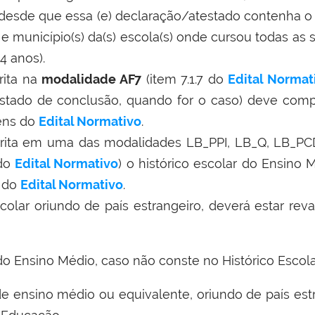
 desde que essa (e) declaração/atestado contenha o
 município(s) da(s) escola(s) onde cursou todas as sé
4 anos).
rita na
modalidade AF7
(item 7.1.7 do
Edital Normat
stado de conclusão, quando for o caso) deve comp
tens do
Edital Normativo
.
rita em uma das modalidades LB_PPI, LB_Q, LB_PCD,
 do
Edital Normativo
) o histórico escolar do Ensino
s do
Edital Normativo
.
colar oriundo de país estrangeiro, deverá estar reva
do Ensino Médio, caso não conste no Histórico Escola
e ensino médio ou equivalente, oriundo de país estr