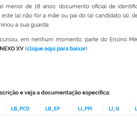
(a)
menor de 18 anos: documento oficial de Identif
 este (a) não for a mãe ou pai do (a) candidato (a),
minou a sua guarda.
o cursou, em nenhum momento, parte do Ensino Mé
NEXO XV
(
clique aqui para baixar
)
nscrição e veja a documentação específica:
LB_PCD
LB_
EP
LI_PPI
LI_
Q