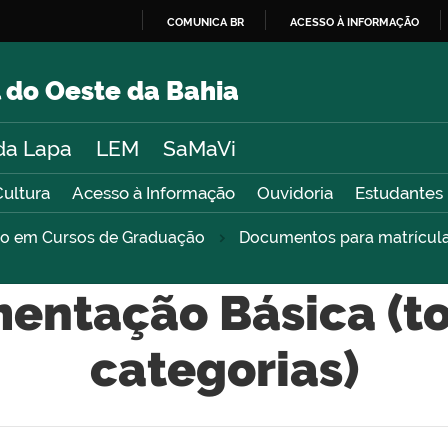
COMUNICA BR
ACESSO À INFORMAÇÃO
IR
PARA
 do Oeste da Bahia
O
CONTEÚDO
da Lapa
LEM
SaMaVi
Cultura
Acesso à Informação
Ouvidoria
Estudantes
sso em Cursos de Graduação
Documentos para matrícul
entação Básica (to
categorias)