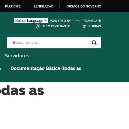
PARTICIPE
LEGISLAÇÃO
ÓRGÃOS DO GOVERNO
POWERED BY
TRANSLATE
ALTO CONTRASTE
VLIBRAS
Buscar no portal
Buscar no portal
Servidores
a
Documentação Básica (todas as
das as