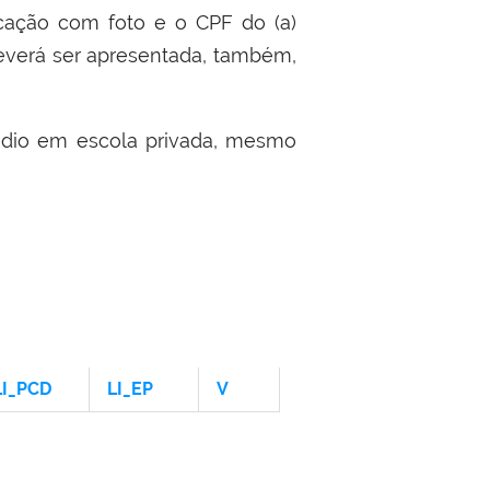
icação com foto e o CPF do (a)
 deverá ser apresentada, também,
dio em escola privada, mesmo
LI_PCD
LI_EP
V