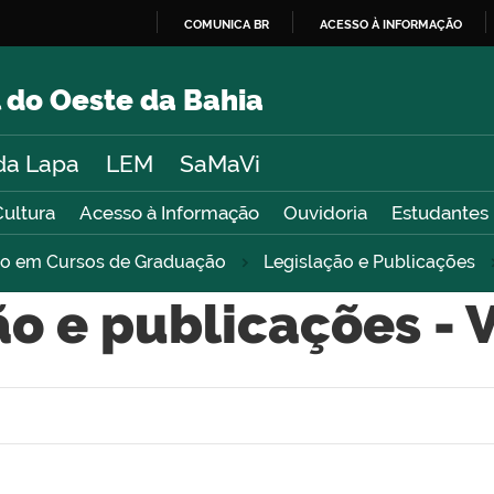
COMUNICA BR
ACESSO À INFORMAÇÃO
IR
PARA
 do Oeste da Bahia
O
CONTEÚDO
da Lapa
LEM
SaMaVi
Cultura
Acesso à Informação
Ouvidoria
Estudantes
sso em Cursos de Graduação
Legislação e Publicações
ão e publicações - 