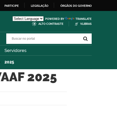
PARTICIPE
LEGISLAÇÃO
ÓRGÃOS DO GOVERNO
POWERED BY
TRANSLATE
ALTO CONTRASTE
VLIBRAS
Buscar no portal
Buscar no portal
Servidores
2025
VAAF 2025