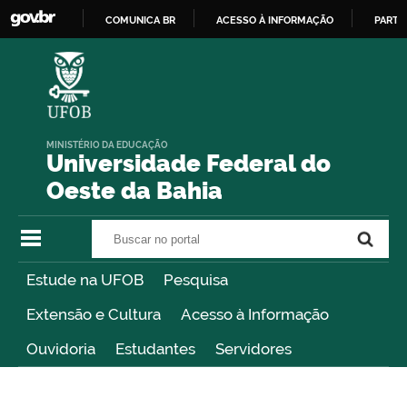
COMUNICA BR
ACESSO À INFORMAÇÃO
PARTI
IR
PARA
O
CONTEÚDO
MINISTÉRIO DA EDUCAÇÃO
Universidade Federal do
Oeste da Bahia
Buscar no portal
Buscar no portal
Estude na UFOB
Pesquisa
Extensão e Cultura
Acesso à Informação
Ouvidoria
Estudantes
Servidores