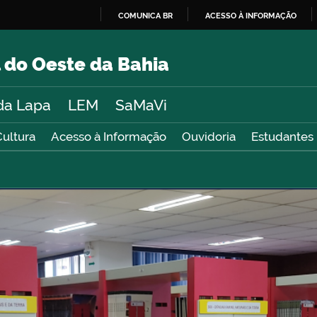
COMUNICA BR
ACESSO À INFORMAÇÃO
IR
PARA
 do Oeste da Bahia
O
CONTEÚDO
da Lapa
LEM
SaMaVi
Cultura
Acesso à Informação
Ouvidoria
Estudantes