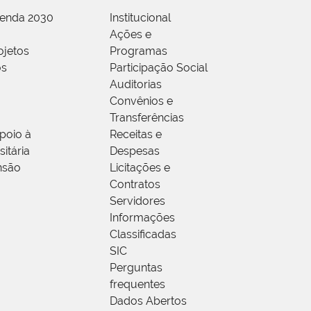
genda 2030
Institucional
Ações e
ojetos
Programas
os
Participação Social
Auditorias
Convênios e
Transferências
poio à
Receitas e
itária
Despesas
nsão
Licitações e
Contratos
Servidores
Informações
Classificadas
SIC
Perguntas
frequentes
Dados Abertos