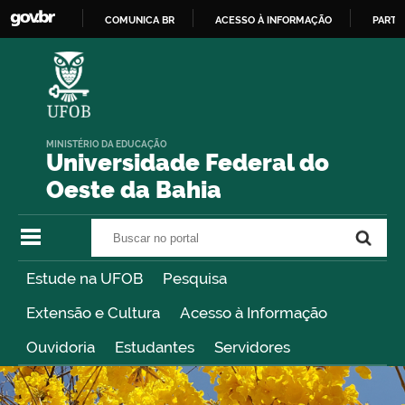
COMUNICA BR
ACESSO À INFORMAÇÃO
PARTI
IR
PARA
O
CONTEÚDO
MINISTÉRIO DA EDUCAÇÃO
Universidade Federal do
Oeste da Bahia
Buscar no portal
Buscar no portal
Estude na UFOB
Pesquisa
Extensão e Cultura
Acesso à Informação
Ouvidoria
Estudantes
Servidores