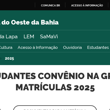
COMUNICA BR
ACESSO À INFORMAÇÃO
IR
PARA
 do Oeste da Bahia
O
CONTEÚDO
da Lapa
LEM
SaMaVi
Cultura
Acesso à Informação
Ouvidoria
Estudantes
2025
DANTES CONVÊNIO NA GR
MATRÍCULAS 2025