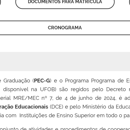
DOCUMENTOS PARA MATRÍCULA
CRONOGRAMA
 Graduação (
PEC-G
) e o Programa
Programa de E
ão disponível na UFOB) são
regidos pelo Decreto 
sterial MRE/MEC nº 7, de 4 de junho de 2024, é ad
ração Educacionais
(DCE) e pelo Ministério da Educ
a com Instituições de Ensino Superior em todo o paí
njunto de atividades e procedimentos de cooperaçã