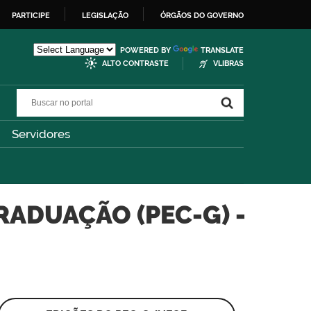
PARTICIPE
LEGISLAÇÃO
ÓRGÃOS DO GOVERNO
POWERED BY
TRANSLATE
ALTO CONTRASTE
VLIBRAS
Buscar no portal
Buscar no portal
Servidores
ADUAÇÃO (PEC-G) -