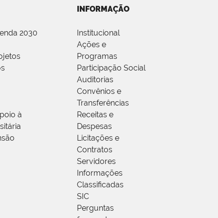
INFORMAÇÃO
genda 2030
Institucional
Ações e
ojetos
Programas
os
Participação Social
Auditorias
Convênios e
Transferências
poio à
Receitas e
itária
Despesas
nsão
Licitações e
Contratos
Servidores
Informações
Classificadas
SIC
Perguntas