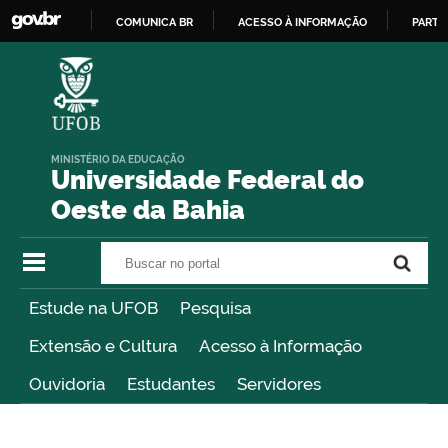
COMUNICA BR
ACESSO À INFORMAÇÃO
PARTI
IR
PARA
O
CONTEÚDO
MINISTÉRIO DA EDUCAÇÃO
Universidade Federal do
Oeste da Bahia
Buscar no portal
Buscar no portal
Estude na UFOB
Pesquisa
Extensão e Cultura
Acesso à Informação
Ouvidoria
Estudantes
Servidores