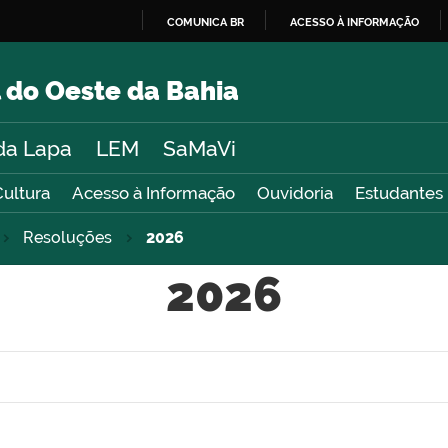
COMUNICA BR
ACESSO À INFORMAÇÃO
IR
PARA
 do Oeste da Bahia
O
CONTEÚDO
da Lapa
LEM
SaMaVi
Cultura
Acesso à Informação
Ouvidoria
Estudantes
Resoluções
2026
2026