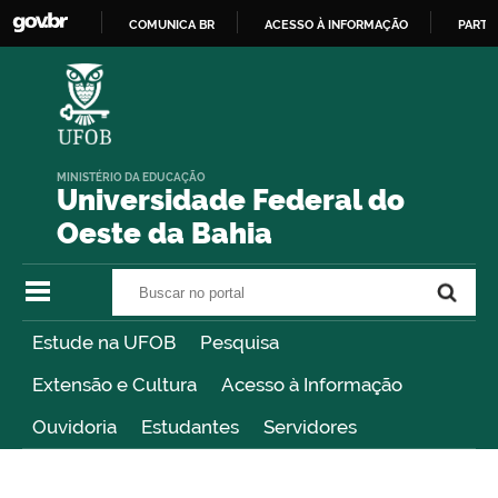
COMUNICA BR
ACESSO À INFORMAÇÃO
PARTI
IR
PARA
O
CONTEÚDO
MINISTÉRIO DA EDUCAÇÃO
Universidade Federal do
Oeste da Bahia
Buscar no portal
Buscar no portal
Estude na UFOB
Pesquisa
Extensão e Cultura
Acesso à Informação
Ouvidoria
Estudantes
Servidores