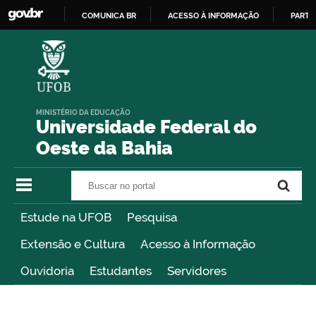
COMUNICA BR
ACESSO À INFORMAÇÃO
PARTI
IR
PARA
O
CONTEÚDO
MINISTÉRIO DA EDUCAÇÃO
Universidade Federal do
Oeste da Bahia
Buscar no portal
Buscar no portal
Estude na UFOB
Pesquisa
Extensão e Cultura
Acesso à Informação
Ouvidoria
Estudantes
Servidores