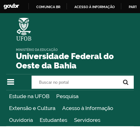
COMUNICA BR
ACESSO À INFORMAÇÃO
PARTI
IR
PARA
O
CONTEÚDO
MINISTÉRIO DA EDUCAÇÃO
Universidade Federal do
Oeste da Bahia
Buscar no portal
Buscar no portal
Estude na UFOB
Pesquisa
Extensão e Cultura
Acesso à Informação
Ouvidoria
Estudantes
Servidores