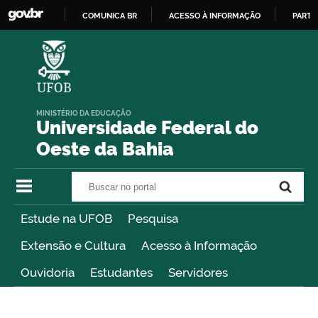
COMUNICA BR
ACESSO À INFORMAÇÃO
PARTI
IR
PARA
O
CONTEÚDO
MINISTÉRIO DA EDUCAÇÃO
Universidade Federal do
Oeste da Bahia
Buscar no portal
Buscar no portal
Estude na UFOB
Pesquisa
Extensão e Cultura
Acesso à Informação
Ouvidoria
Estudantes
Servidores