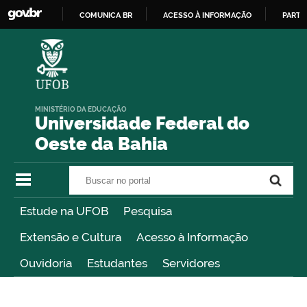
COMUNICA BR
ACESSO À INFORMAÇÃO
PARTI
IR
PARA
O
CONTEÚDO
MINISTÉRIO DA EDUCAÇÃO
Universidade Federal do
Oeste da Bahia
Buscar no portal
Buscar no portal
Estude na UFOB
Pesquisa
Extensão e Cultura
Acesso à Informação
Ouvidoria
Estudantes
Servidores