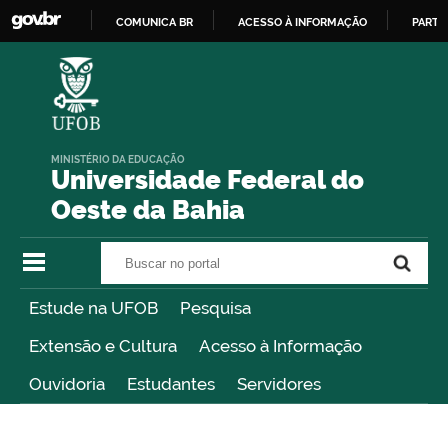
COMUNICA BR
ACESSO À INFORMAÇÃO
PARTI
IR
PARA
O
CONTEÚDO
MINISTÉRIO DA EDUCAÇÃO
Universidade Federal do
Oeste da Bahia
Buscar no portal
Buscar no portal
Estude na UFOB
Pesquisa
Extensão e Cultura
Acesso à Informação
Ouvidoria
Estudantes
Servidores