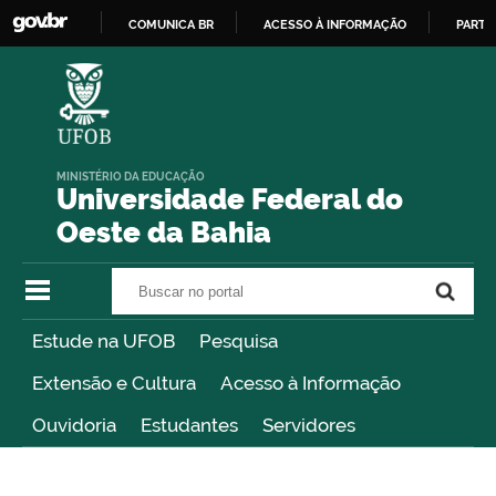
COMUNICA BR
ACESSO À INFORMAÇÃO
PARTI
IR
PARA
O
CONTEÚDO
MINISTÉRIO DA EDUCAÇÃO
Universidade Federal do
Oeste da Bahia
Buscar no portal
Buscar no portal
Estude na UFOB
Pesquisa
Extensão e Cultura
Acesso à Informação
Ouvidoria
Estudantes
Servidores